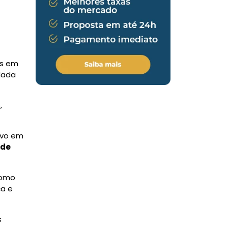
es em
ulada
,
ivo em
ade
Como
ça e
s