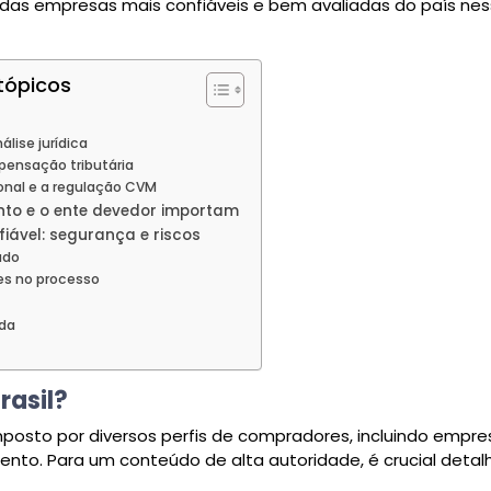
 das empresas mais confiáveis e bem avaliadas do país ne
tópicos
lise jurídica
mpensação tributária
ional e a regulação CVM
nto e o ente devedor importam
iável: segurança e riscos
ado
des no processo
nda
rasil?
osto por diversos perfis de compradores, incluindo empre
ento. Para um conteúdo de alta autoridade, é crucial detal