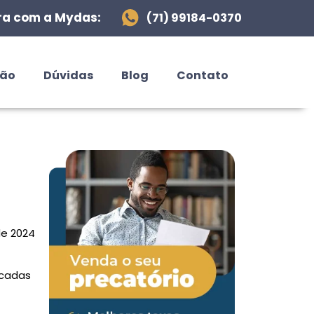
ra com a Mydas:
(71) 99184-0370
ção
Dúvidas
Blog
Contato
de 2024
cadas