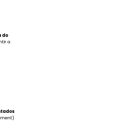
a do
tir a
ntados
gement)