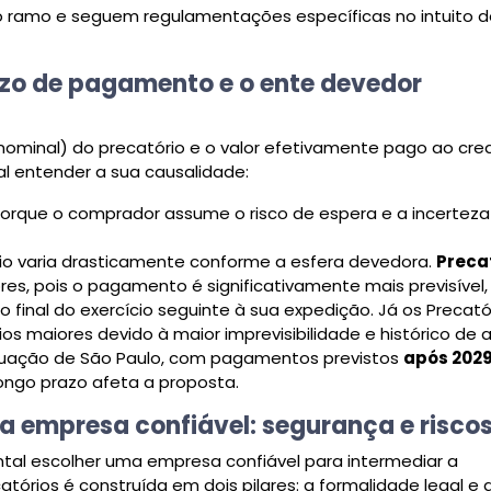
 do ramo e seguem regulamentações específicas no intuito d
razo de pagamento e o ente devedor
 (nominal) do precatório e o valor efetivamente pago ao cre
tal entender a sua causalidade:
orque o comprador assume o risco de espera e a incerteza
o varia drasticamente conforme a esfera devedora.
Preca
s, pois o pagamento é significativamente mais previsível,
 o final do exercício seguinte à sua expedição. Já os Precató
s maiores devido à maior imprevisibilidade e histórico de 
ituação de São Paulo, com pagamentos previstos
após 202
longo prazo afeta a proposta.
a empresa confiável: segurança e risco
ntal escolher uma empresa confiável para intermediar a
órios é construída em dois pilares: a formalidade legal e 