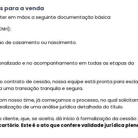
is para a venda
isa ter em mãos a seguinte documentação básica:
CNH);
;
ão de casamento ou nascimento.
rsonalizado e no acompanhamento em todas as etapas da
do contrato de cessão, nossa equipe está pronta para escla
ra uma transação tranquila e segura.
com nosso time, já começamos o processo, no qual solicita
lização de uma análise jurídica detalhada do título.
iente, que, se aceita, dá início à formalização da cessão
cartório
.
Este é o ato que confere validade jurídica plen