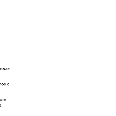
recer
mos o
 por
a,