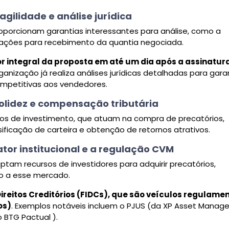
gilidade e análise jurídica
porcionam garantias interessantes para análise, como a
sações para recebimento da quantia negociada.
 integral da proposta em até um dia após a assinatur
ganização já realiza análises jurídicas detalhadas para garan
competitivas aos vendedores.
 solidez e compensação tributária
s de investimento, que atuam na compra de precatórios,
sificação de carteira e obtenção de retornos atrativos.
ator institucional e a regulação CVM
ptam recursos de investidores para adquirir precatórios,
ão a esse mercado.
ireitos Creditórios (FIDCs), que são veículos regulame
os)
. Exemplos notáveis incluem o PJUS (da XP Asset Mana
o BTG Pactual ).