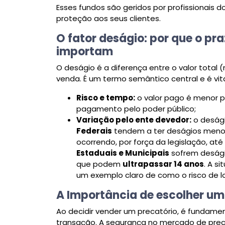
Esses fundos são geridos por profissionais
proteção aos seus clientes.
O fator deságio: por que o p
importam
O deságio é a diferença entre o valor total
venda. É um termo semântico central e é vi
Risco e tempo:
o valor pago é menor p
pagamento pelo poder público;
Variação pelo ente devedor:
o desági
Federais
tendem a ter deságios menore
ocorrendo, por força da legislação, até
Estaduais e Municipais
sofrem deságio
que podem
ultrapassar 14 anos
. A s
um exemplo claro de como o risco de 
A Importância de escolher um
Ao decidir vender um precatório, é fundame
transação. A segurança no mercado de precat