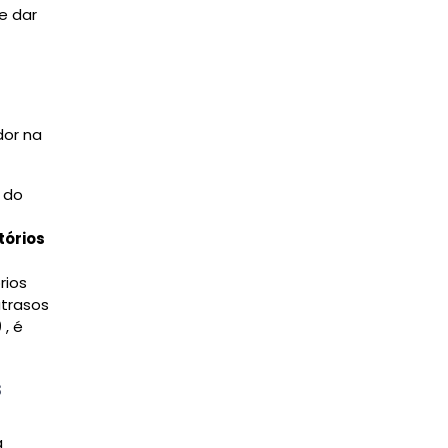
e dar
dor na
 do
tórios
rios
atrasos
9
, é
s
a