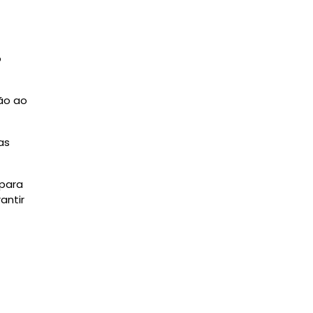
o
ão ao
as
 para
antir