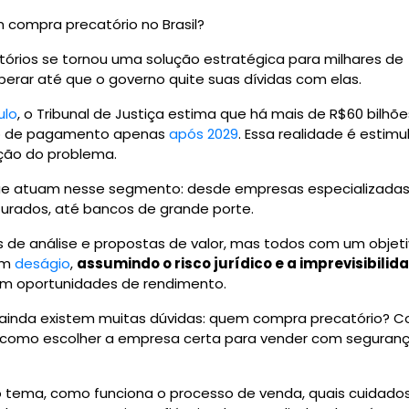
 compra precatório no Brasil?
tórios se tornou uma solução estratégica para milhares de
rar até que o governo quite suas dívidas com elas.
ulo
, o Tribunal de Justiça estima que há mais de R$60 bilhõ
são de pagamento apenas
após 2029
. Essa realidade é estim
lução do problema.
que atuam nesse segmento: desde empresas especializadas
turados, até bancos de grande porte.
os de análise e propostas de valor, mas todos com um objet
com
deságio
,
assumindo o risco jurídico e a imprevisibilid
 em oportunidades de rendimento.
 ainda existem muitas dúvidas: quem compra precatório? 
 como escolher a empresa certa para vender com seguran
 o tema, como funciona o processo de venda, quais cuidado